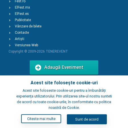
Fest.ro
ElFest.mx
ElFest.es
Publicitate
Vânzare de bilete
Contacte
Artiști
Versiunea Web
Copyright © 2009-2026
TENEREVENT
Adaugă Eveniment
Acest site folosește cookie-uri
Adaugă Local
Acest site foloseste cookie-uri pentru a îmbunătăți
experiența utilizatorului. Prin utilizarea site-ul nostru sunteti
de acord cu toate cookie-urile, în conformitate cu politica
noastră de Cookie.
Citeste mai multe
Sunt de acord