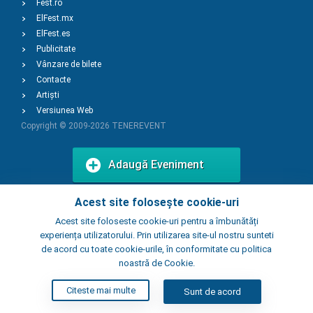
Fest.ro
ElFest.mx
ElFest.es
Publicitate
Vânzare de bilete
Contacte
Artiști
Versiunea Web
Copyright © 2009-2026
TENEREVENT
Adaugă Eveniment
Acest site folosește cookie-uri
Adaugă Local
Acest site foloseste cookie-uri pentru a îmbunătăți
experiența utilizatorului. Prin utilizarea site-ul nostru sunteti
de acord cu toate cookie-urile, în conformitate cu politica
noastră de Cookie.
Citeste mai multe
Sunt de acord