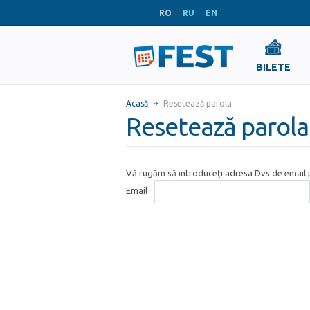
RO
RU
EN
BILETE
Acasă
Resetează parola
Resetează parola
Vă rugăm să introduceți adresa Dvs de email p
Email