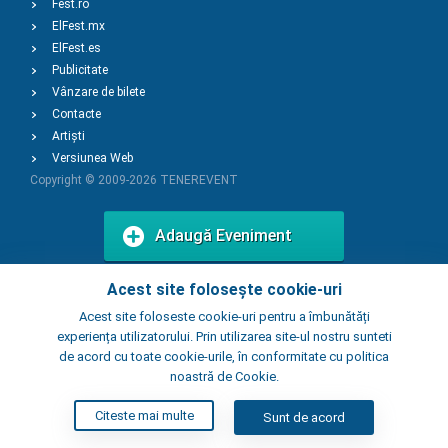
Fest.ro
ElFest.mx
ElFest.es
Publicitate
Vânzare de bilete
Contacte
Artiști
Versiunea Web
Copyright © 2009-2026
TENEREVENT
Adaugă Eveniment
Acest site folosește cookie-uri
Adaugă Local
Acest site foloseste cookie-uri pentru a îmbunătăți
experiența utilizatorului. Prin utilizarea site-ul nostru sunteti
de acord cu toate cookie-urile, în conformitate cu politica
noastră de Cookie.
Citeste mai multe
Sunt de acord