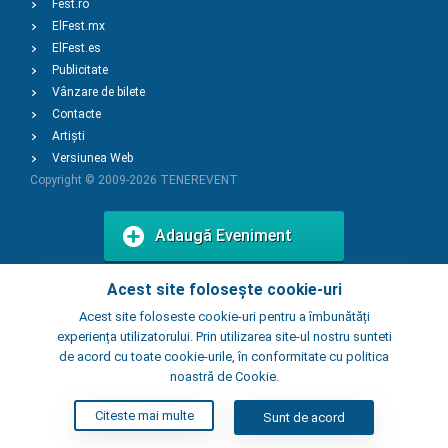
Fest.ro
ElFest.mx
ElFest.es
Publicitate
Vânzare de bilete
Contacte
Artiști
Versiunea Web
Copyright © 2009-2026
TENEREVENT
Adaugă Eveniment
Acest site folosește cookie-uri
Adaugă Local
Acest site foloseste cookie-uri pentru a îmbunătăți
experiența utilizatorului. Prin utilizarea site-ul nostru sunteti
de acord cu toate cookie-urile, în conformitate cu politica
noastră de Cookie.
Citeste mai multe
Sunt de acord