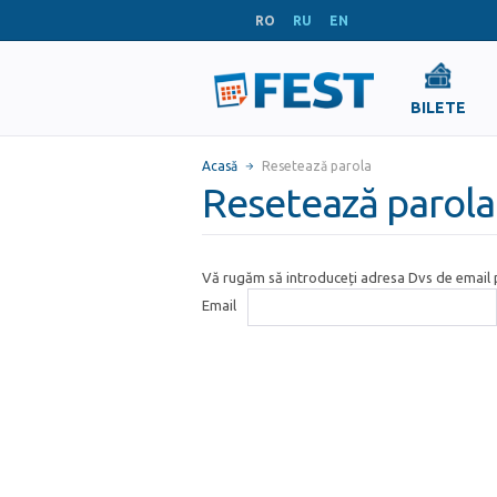
RO
RU
EN
BILETE
Acasă
Resetează parola
Resetează parola
Vă rugăm să introduceți adresa Dvs de email p
Email