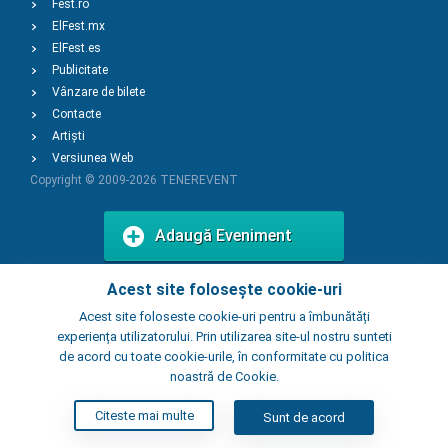
Fest.ro
ElFest.mx
ElFest.es
Publicitate
Vânzare de bilete
Contacte
Artiști
Versiunea Web
Copyright © 2009-2026
TENEREVENT
Adaugă Eveniment
Acest site folosește cookie-uri
Adaugă Local
Acest site foloseste cookie-uri pentru a îmbunătăți
experiența utilizatorului. Prin utilizarea site-ul nostru sunteti
de acord cu toate cookie-urile, în conformitate cu politica
noastră de Cookie.
Citeste mai multe
Sunt de acord