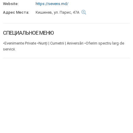
Website:
https://sevens.md/
Адрес Места:
Кишинев, ул. Парис, 47A
СПЕЦИАЛЬНОЕ МЕНЮ
•Evenimente Private •Nunți | Cumetrii | Aniversări •Oferim spectru larg de
servicii.