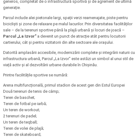
generos, completat de o infrastructură sportivă și de agrement de ultimă
generație.
Parcul include alei pietonale largi, spații verzi reamenajate, piste pentru
bicicliști și zone de relaxare pe malul lacurilor. Prin diversitatea facilităților
sale – de la terenuri sportive până la plajă urbană și locuri de joacă –
Parcul „La Izvor”
a devenit un punct de atracție atât pentru locuitorii
cartierului, cât și pentru vizitatorii din alte sectoare ale orașului.
Datorită amplasării accesibile, modernizării complete și integrării naturii cu
infrastructura urbană, Parcul „La Izvor” este astăzi un simbol al unui stil de
viață activ și al dezvoltării urbane durabile în Chișinău.
Printre facilitățile sportive se numără:
Arena multifuncțională, primul stadion de acest gen din Estul Europei
Două terenuri de tenis de câmp;
Teren de baschet;
Teren de fotbal pe iarbă;
Un teren de workout;
2 terenuri de padel;
Un teren de teqball;
Teren de volei de plajă;
Teren de skateboard;