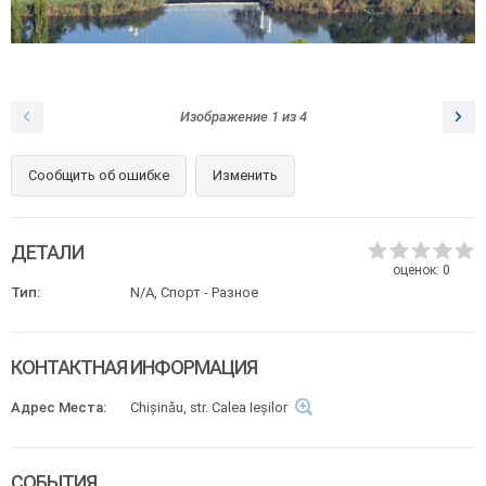
Изображение
1
из
4
Сообщить об ошибке
Изменить
ДЕТАЛИ
оценок:
0
Тип:
N/A, Спорт - Разное
КОНТАКТНАЯ ИНФОРМАЦИЯ
Адрес Места:
Chișinău, str. Calea Ieșilor
СОБЫТИЯ