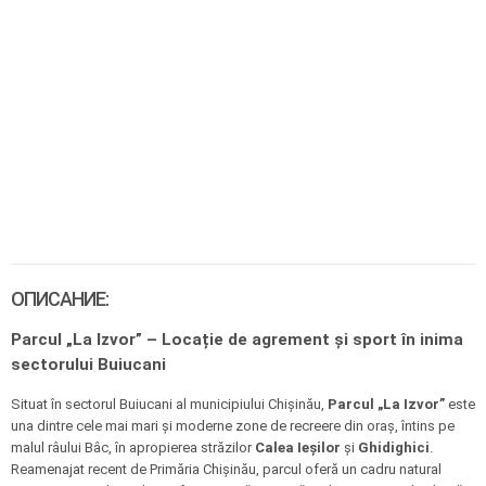
ОПИСАНИЕ:
Parcul „La Izvor” – Locație de agrement și sport în inima
sectorului Buiucani
Situat în sectorul Buiucani al municipiului Chișinău,
Parcul „La Izvor”
este
una dintre cele mai mari și moderne zone de recreere din oraș, întins pe
malul râului Bâc, în apropierea străzilor
Calea Ieșilor
și
Ghidighici
.
Reamenajat recent de Primăria Chișinău, parcul oferă un cadru natural