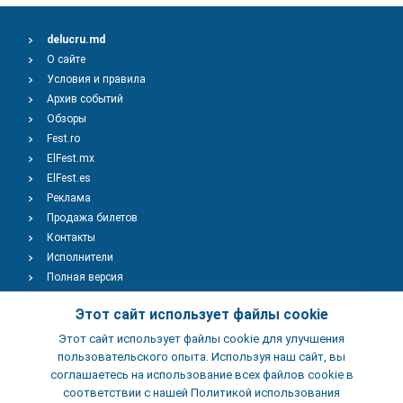
delucru.md
О сайте
Условия и правила
Архив событий
Обзоры
Fest.ro
ElFest.mx
ElFest.es
Реклама
Продажа билетов
Контакты
Исполнители
Полная версия
Copyright © 2009-2026
TENEREVENT
Этот сайт использует файлы cookie
Этот сайт использует файлы cookie для улучшения
Добавить Событие
пользовательского опыта. Используя наш сайт, вы
соглашаетесь на использование всех файлов cookie в
соответствии с нашей Политикой использования