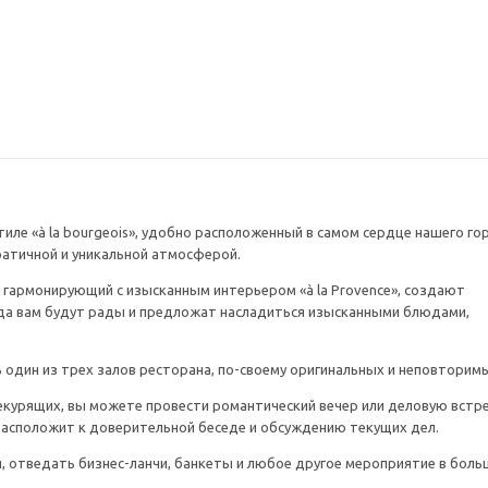
тиле «à la bourgeois», удобно расположенный в самом сердце нашего го
ратичной и уникальной атмосферой.
гармонирующий с изысканным интерьером «à la Provence», создают
да вам будут рады и предложат насладиться изысканными блюдами,
ь один из трех залов ресторана, по-своему оригинальных и неповторим
екурящих, вы можете провести романтический вечер или деловую встре
асположит к доверительной беседе и обсуждению текущих дел.
, отведать бизнес-ланчи, банкеты и любое другое мероприятие в боль