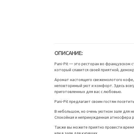
ОПИСАНИЕ:
Pani-Pit — это ресторан во французском с
который славится своей приятной, демок
Аромат настоящего свежемолотого кофе, 
неповторимый уют и комфорт. Здесь всег
приготовленных для вас с любовью.
Pani-Pit предлагает своим гостям посетит
В небольшом, но очень уютном зале для н
Спокойная и непринужденная атмосфера р
Также вы можете приятно провести время
или в зале для курящих.