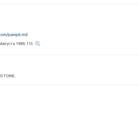
om/panipit.md
 Августа 1989, 115
ISTORIE.