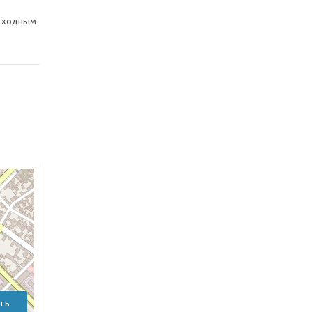
осходным
ть