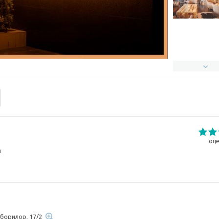
оце
н
рборилор, 17/2