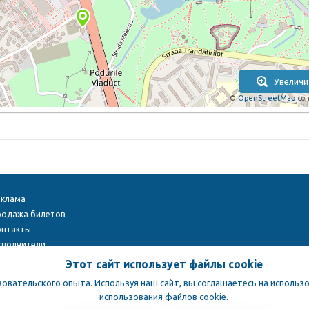
Увеличи
©
OpenStreetMap
con
еклама
родажа билетов
онтакты
сполнители
ight © 2009-2026
TENEREVENT
Этот сайт использует файлы cookie
зовательского опыта. Используя наш сайт, вы соглашаетесь на использо
использования файлов cookie.