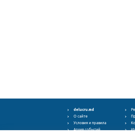
delucru.md
Р
О сайте
П
Условия и правила
К
Архив событий
И