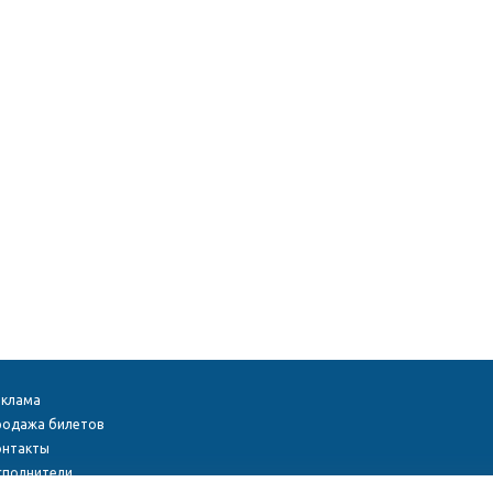
еклама
родажа билетов
онтакты
сполнители