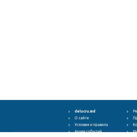
delucru.md
Р
О сайте
П
Условия и правила
К
Архив событий
И