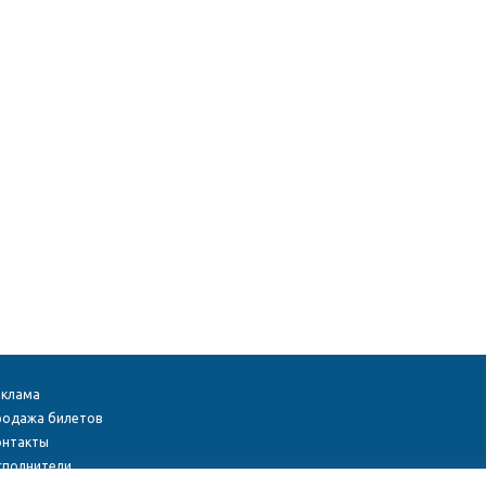
еклама
родажа билетов
онтакты
сполнители