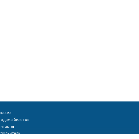
еклама
родажа билетов
онтакты
сполнители