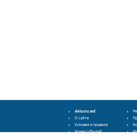
delucru.md
Р
О сайте
П
Условия и правила
К
Архив событий
И