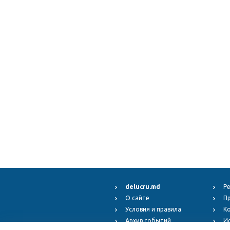
delucru.md
Р
О сайте
П
Условия и правила
К
Архив событий
И