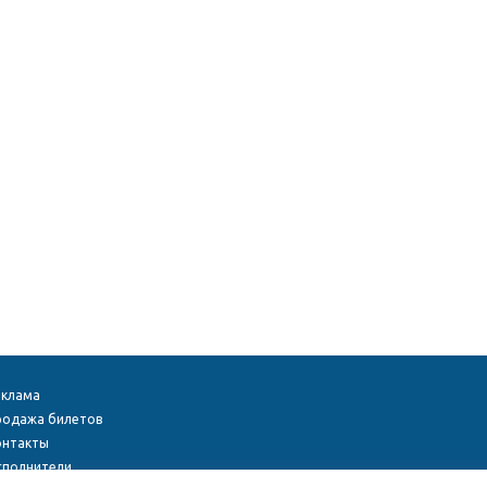
еклама
родажа билетов
онтакты
сполнители