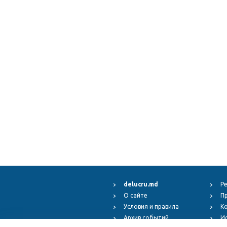
delucru.md
Р
О сайте
П
Условия и правила
К
Архив событий
И