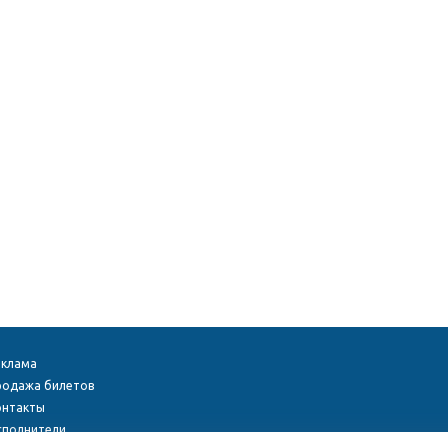
еклама
родажа билетов
онтакты
сполнители