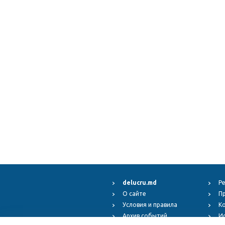
delucru.md
Р
О сайте
П
Условия и правила
К
Архив событий
И