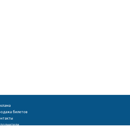
еклама
родажа билетов
онтакты
сполнители