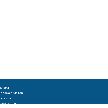
еклама
родажа билетов
онтакты
сполнители