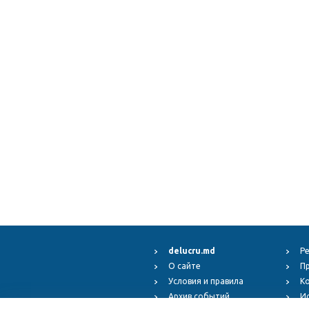
delucru.md
Р
О сайте
П
Условия и правила
К
Архив событий
И