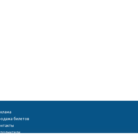
еклама
родажа билетов
онтакты
сполнители