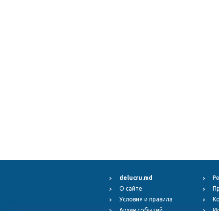
delucru.md
Р
О сайте
П
Условия и правила
К
Архив событий
И