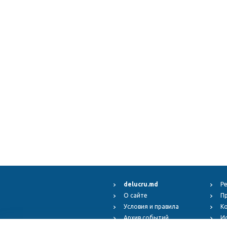
delucru.md
Р
О сайте
П
Условия и правила
К
Архив событий
И