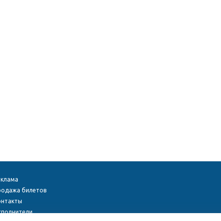
еклама
родажа билетов
онтакты
сполнители