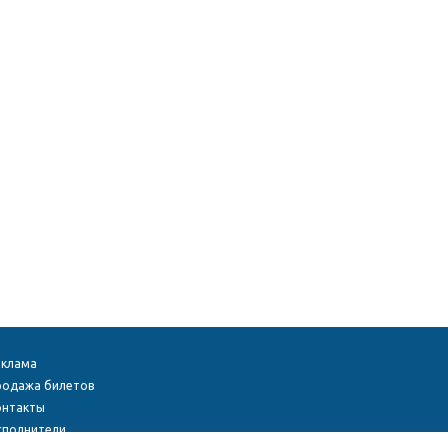
еклама
родажа билетов
онтакты
сполнители