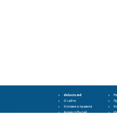
delucru.md
Р
О сайте
П
Условия и правила
К
Архив событий
И