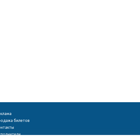
еклама
родажа билетов
онтакты
сполнители