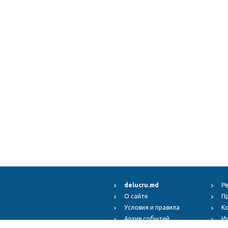
delucru.md
Р
О сайте
П
Условия и правила
К
Архив событий
И