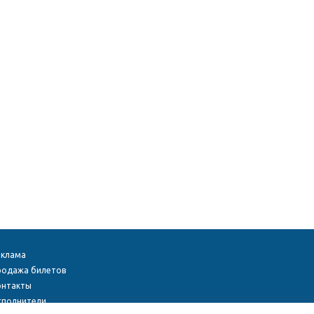
еклама
родажа билетов
онтакты
сполнители