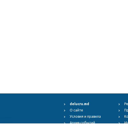
delucru.md
Р
О сайте
П
Условия и правила
К
Архив событий
И