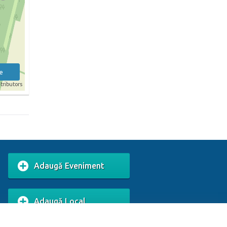
e
tributors
Adaugă Eveniment
Adaugă Local