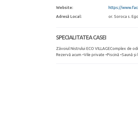
Website:
https://www.fac
Adresă Local:
or. Soroca s. Eg
SPECIALITATEA CASEI
Zăvoiul Nistrului ECO VILLAGEComplex de odihnă
Rezervă acum •Vile private •Piscină •Saună și 