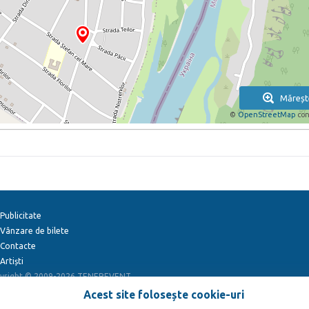
Măreșt
©
OpenStreetMap
con
Publicitate
Vânzare de bilete
Contacte
Artiști
yright © 2009-2026
TENEREVENT
Acest site folosește cookie-uri