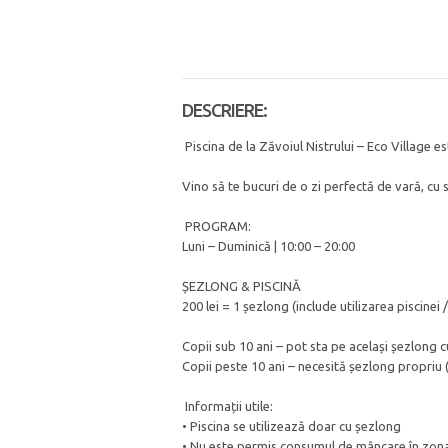
DESCRIERE:
Piscina de la Zăvoiul Nistrului – Eco Village e
Vino să te bucuri de o zi perfectă de vară, cu 
PROGRAM:
Luni – Duminică | 10:00 – 20:00
ȘEZLONG & PISCINĂ
200 lei = 1 șezlong (include utilizarea piscinei
Copii sub 10 ani – pot sta pe același șezlong c
Copii peste 10 ani – necesită șezlong propriu (
Informații utile:
• Piscina se utilizează doar cu șezlong
• Nu este permis consumul de mâncare în zona