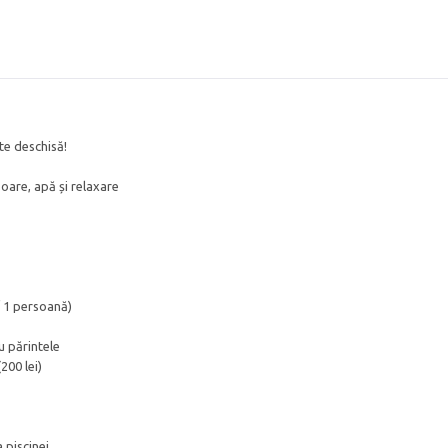
ste deschisă!
soare, apă și relaxare
 / 1 persoană)
u părintele
200 lei)
 piscinei