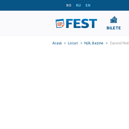
RO
RU
EN
BILETE
Acasă
Locuri
N/A
,
Bazine
Zavoiul Nist