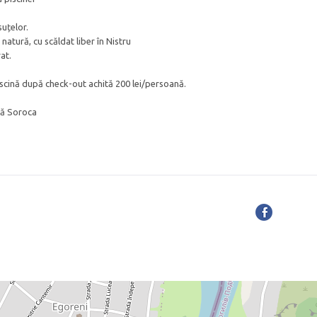
suțelor.
 natură, cu scăldat liber în Nistru
at.
iscină după check-out achită 200 lei/persoană.
ngă Soroca