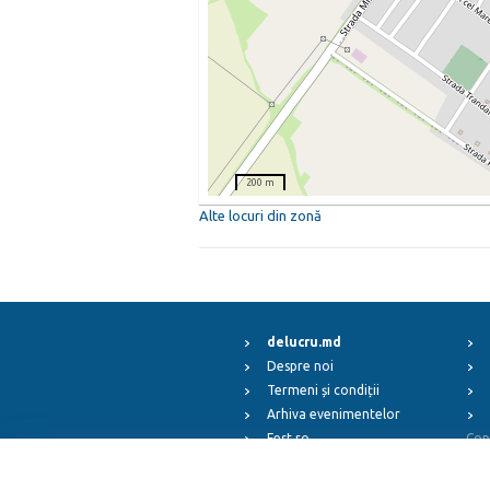
200 m
Alte locuri din zonă
delucru.md
Despre noi
Termeni și condiții
Arhiva evenimentelor
Fest.ro
Cop
ElFest.mx
ElFest.es