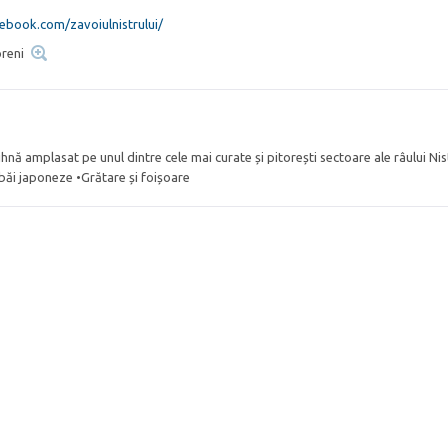
ebook.com/zavoiulnistrului/
oreni
 amplasat pe unul dintre cele mai curate și pitorești sectoare ale râului Nis
băi japoneze •Grătare și foișoare