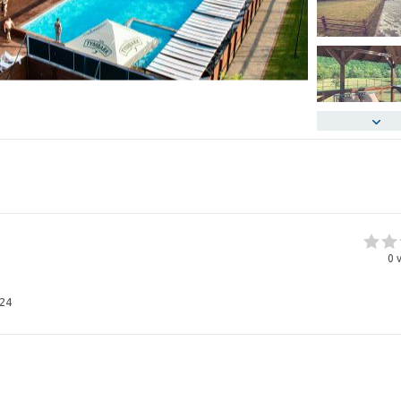
0
v
24