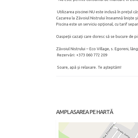
Utilizarea piscinei NU este inclusă în prețul că
Cazarea la Zăvoiul Nistrului înseamnă liniște și
Piscina este un serviciu opțional, cu tarif separ
Oaspeții cazați care doresc să se bucure de p
Zăvoiul Nistrului – Eco Village, s. Egoreni, lâ
Rezervări: +373 060 772 209
Soare, apă și relaxare. Te așteptăm!
AMPLASAREA PE HARTĂ