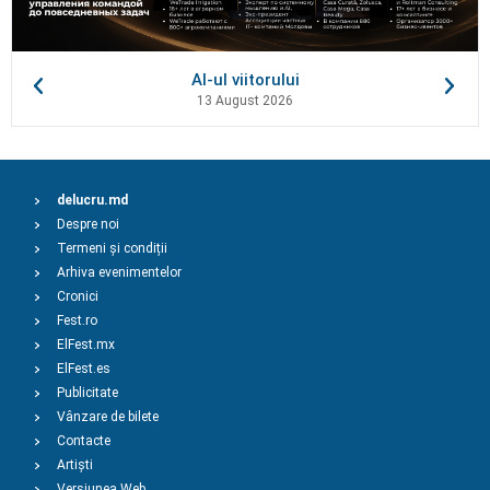
AI-ul viitorului
13 August 2026
delucru.md
Despre noi
Termeni și condiții
Arhiva evenimentelor
Cronici
Fest.ro
ElFest.mx
ElFest.es
Publicitate
Vânzare de bilete
Contacte
Artiști
Versiunea Web