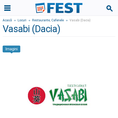
Acasă
Locuri
Restaurante
,
Cafenele
Vasabi (Dacia)
Vasabi (Dacia)
Imagini