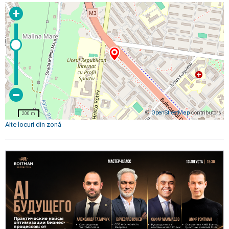
©
OpenStreetMap
contributors
200 m
Alte locuri din zonă