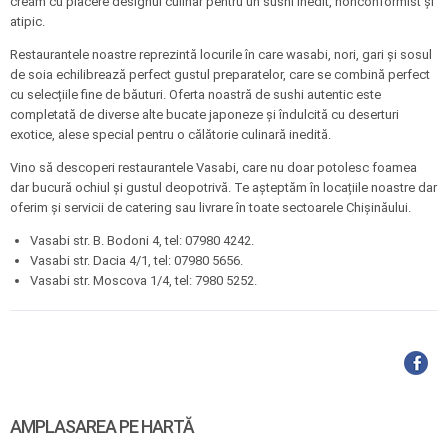
creăm cu placere designul culinar pentru un sushi inedit, nonconformist şi
atipic.
Restaurantele noastre reprezintă locurile în care wasabi, nori, gari şi sosul
de soia echilibrează perfect gustul preparatelor, care se combină perfect
cu selecțiile fine de băuturi. Oferta noastră de sushi autentic este
completată de diverse alte bucate japoneze și îndulcită cu deserturi
exotice, alese special pentru o călătorie culinară inedită.
Vino să descoperi restaurantele Vasabi, care nu doar potolesc foamea
dar bucură ochiul şi gustul deopotrivă. Te aşteptăm în locațiile noastre dar
oferim și servicii de catering sau livrare în toate sectoarele Chișinăului.
Vasabi str. B. Bodoni 4, tel: 07980 4242.
Vasabi str. Dacia 4/1, tel: 07980 5656.
Vasabi str. Moscova 1/4, tel: 7980 5252.
AMPLASAREA PE HARTĂ