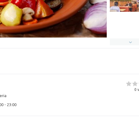
0
v
eria
00 - 23:00