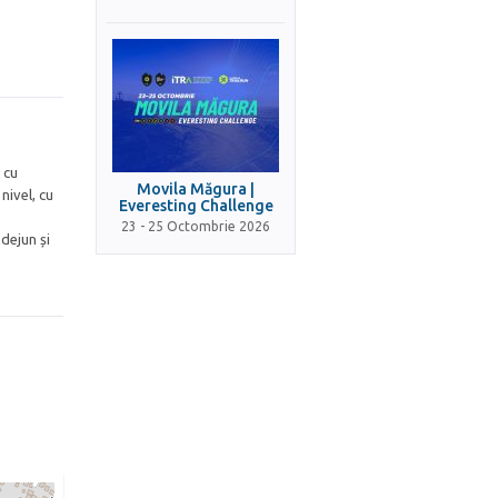
 cu
Movila Măgura |
nivel, cu
Everesting Challenge
23 - 25 Octombrie 2026
 dejun și