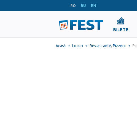
RO
RU
EN
BILETE
Acasă
Locuri
Restaurante
,
Pizzerii
Pa