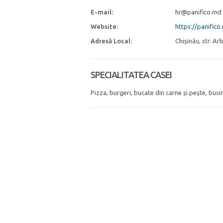
E-mail:
hr@panifico.md
Website:
https://panifico
Adresă Local:
Chișinău, str. Ar
SPECIALITATEA CASEI
Pizza, burgeri, bucate din carne și pește, busin