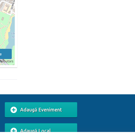
e
tributors
Adaugă Eveniment
Adaugă Local