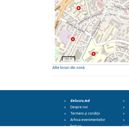
200 m
Alte locuri din zonă
delucru.md
Despre noi
Termeni și condiții
Arhiva evenimentelor
Fest.ro
Cop