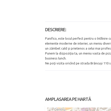
DESCRIERE:
Panifico, este locul perfect pentru o întîlnire
elemente moderne de interier, un meniu diversif
un zâmbet cald și prietenos a celui mai profes
Punem la dizpoziția ta, un meniu vasta de pizza, 
business lunch.
Ne poți vizita oricînd pe strada Brâncuși 110
AMPLASAREA PE HARTĂ