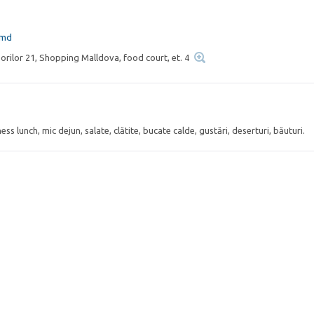
.md
borilor 21, Shopping Malldova, food court, et. 4
ess lunch, mic dejun, salate, clătite, bucate calde, gustări, deserturi, băuturi.