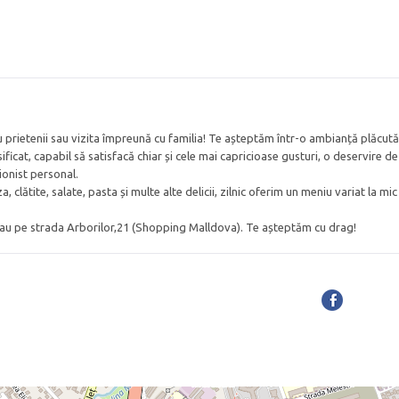
 cu prietenii sau vizita împreună cu familia! Te așteptăm într-o ambianță plăcută
icat, capabil să satisfacă chiar și cele mai capricioase gusturi, o deservire de 
ionist personal.
clătite, salate, pasta și multe alte delicii, zilnic oferim un meniu variat la mic
 sau pe strada Arborilor,21 (Shopping Malldova). Te așteptăm cu drag!