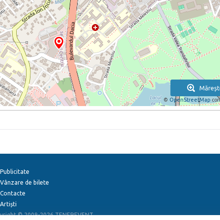
Măreșt
©
OpenStreetMap
con
Publicitate
Vânzare de bilete
Contacte
Artiști
yright © 2009-2026
TENEREVENT