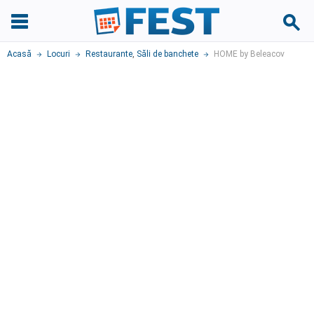
Acasă
Locuri
Restaurante
,
Săli de banchete
HOME by Beleacov