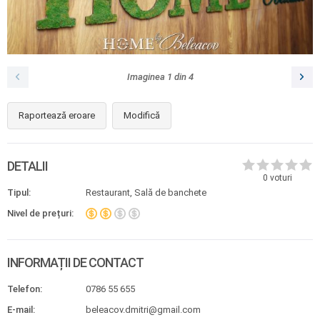
Imaginea
1
din
4
Raportează eroare
Modifică
DETALII
0
voturi
Tipul:
Restaurant, Sală de banchete
Nivel de prețuri:
INFORMAȚII DE CONTACT
Telefon:
0786 55 655
E-mail:
beleacov.dmitri@gmail.com