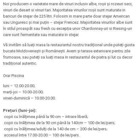
Noi producem o varietate mare de vinuri inclusiv albe, roșii și rozeuri seci,
vinuri de desert si vinuri tari. Majoritatea vinurilor roșii sunt maturate in
baricuri de stejar de 225 litri. Folosim in mare parte doar stejar American
sau Unguresc și mai puțin – stejar Frencez. Majoritatea vinurilor albe sunt
în stilul proaspăt sau fresh cu excepția unor Chardonnay-uri si Riesing-uri
care sunt fermentate sau maturate in stejar.
Vă invităm să luați masa la restaurantul nostru tradițional unde puteți gusta
bucate Moldovenești și Românești. Avem și terase exterioare pentru zile
frumoase, sau puteți sa luați masa in restaurantul de piatra și lut cu decor
tradițional autentic.
Orar Piscina
luni – 12.00-20.00;
marți-joi – 10.00-20.00;
vineri-duminică – 10.00-20.00.
Prețuri (luni-joi):
copii cu înălțimea până la 90 cm – intrare liberă;
copii cu înălțimea de la 90 cm până la 140cm – 100 de lei/pers;
copii cu înălțimea/adulți de la 140 de cm – 200 de lei/pers;
accesul între 17.00-20.00 – 100 de lei/pers.