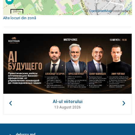
©
OpenStreetMap
contributors
200 m
Alte locuri din zonă
AI-ul viitorului
13 August 2026
delucru.md