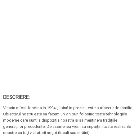
DESCRIERE:
Vinaria a fost fondata in 1994 și pină in prezent este o afacere de familie.
Obiectivul nostru este sa facem un vin bun folosind toate tehnologiile
moderne care sunt la dispoziția noastra și să menținem tradițiile
generațiilor precedente. De asemenea vrem sa împarțim toate realizările
noastre cu toți vizitatorii noștri (locali sau străini).