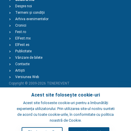
Despre noi
Termeni și condiții
Arhiva evenimentelor
Cronici
Fest.ro
ElFest.mx
ElFest.es
Publicitate
Vânzare de bilete
Contacte
Artiști
Versiunea Web
Copyright © 2009-2026
TENEREVENT
Acest site folosește cookie-uri
Adaugă Eveniment
Acest site foloseste cookie-uri pentru a îmbunătăți
experiența utilizatorului. Prin utilizarea site-ul nostru sunteti
de acord cu toate cookie-urile, în conformitate cu politica
Adaugă Local
noastră de Cookie.