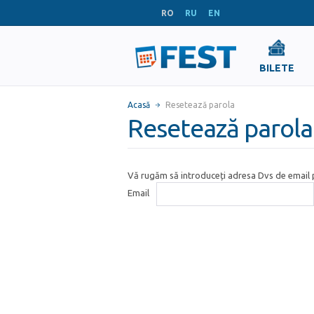
RO
RU
EN
BILETE
Acasă
Resetează parola
Resetează parola
Vă rugăm să introduceți adresa Dvs de email p
Email