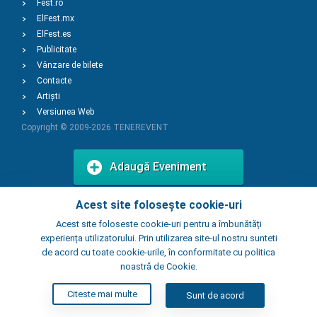
Fest.ro
ElFest.mx
ElFest.es
Publicitate
Vânzare de bilete
Contacte
Artiști
Versiunea Web
Copyright © 2009-2026
TENEREVENT
Adaugă Eveniment
Acest site folosește cookie-uri
Adaugă Local
Acest site foloseste cookie-uri pentru a îmbunătăți
experiența utilizatorului. Prin utilizarea site-ul nostru sunteti
de acord cu toate cookie-urile, în conformitate cu politica
noastră de Cookie.
Citeste mai multe
Sunt de acord