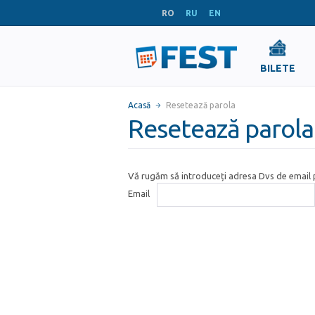
RO
RU
EN
BILETE
Acasă
Resetează parola
Resetează parola
Vă rugăm să introduceți adresa Dvs de email p
Email