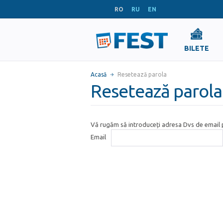
RO
RU
EN
BILETE
Acasă
Resetează parola
Resetează parola
Vă rugăm să introduceți adresa Dvs de email p
Email