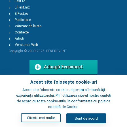
Fest.ro
ElFest.mx
ElFest.es
Publicitate
Vânzare de bilete
Contacte
Artiști
Versiunea Web
Copyright © 2009-2026
TENEREVENT
Adaugă Eveniment
Acest site folosește cookie-uri
Adaugă Local
Acest site foloseste cookie-uri pentru a îmbunătăți
experiența utilizatorului. Prin utilizarea site-ul nostru sunteti
de acord cu toate cookie-urile, în conformitate cu politica
noastră de Cookie.
Citeste mai multe
Sunt de acord