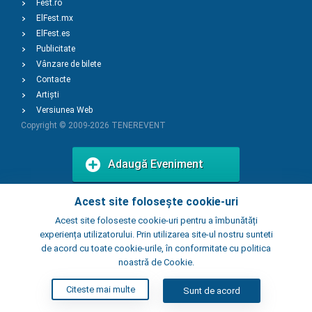
Fest.ro
ElFest.mx
ElFest.es
Publicitate
Vânzare de bilete
Contacte
Artiști
Versiunea Web
Copyright © 2009-2026
TENEREVENT
Adaugă Eveniment
Acest site folosește cookie-uri
Adaugă Local
Acest site foloseste cookie-uri pentru a îmbunătăți
experiența utilizatorului. Prin utilizarea site-ul nostru sunteti
de acord cu toate cookie-urile, în conformitate cu politica
noastră de Cookie.
Citeste mai multe
Sunt de acord