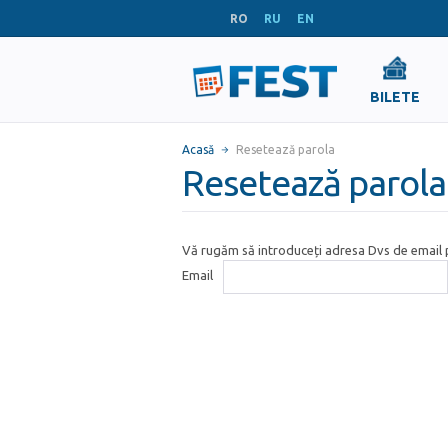
RO
RU
EN
BILETE
Acasă
Resetează parola
Resetează parola
Vă rugăm să introduceți adresa Dvs de email p
Email