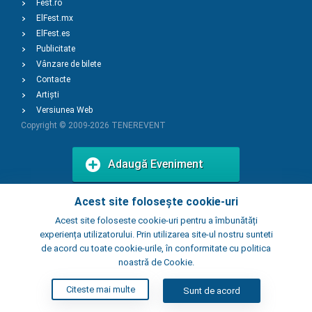
Fest.ro
ElFest.mx
ElFest.es
Publicitate
Vânzare de bilete
Contacte
Artiști
Versiunea Web
Copyright © 2009-2026
TENEREVENT
Adaugă Eveniment
Acest site folosește cookie-uri
Adaugă Local
Acest site foloseste cookie-uri pentru a îmbunătăți
experiența utilizatorului. Prin utilizarea site-ul nostru sunteti
de acord cu toate cookie-urile, în conformitate cu politica
noastră de Cookie.
Citeste mai multe
Sunt de acord