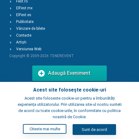
Fest.ro
ElFest.mx
ElFest.es
Publicitate
Vânzare de bilete
Contacte
Artiști
Versiunea Web
Copyright © 2009-2026
TENEREVENT
Adaugă Eveniment
Acest site folosește cookie-uri
Adaugă Local
Acest site foloseste cookie-uri pentru a îmbunătăți
experiența utilizatorului. Prin utilizarea site-ul nostru sunteti
de acord cu toate cookie-urile, în conformitate cu politica
noastră de Cookie.
Citeste mai multe
Sunt de acord