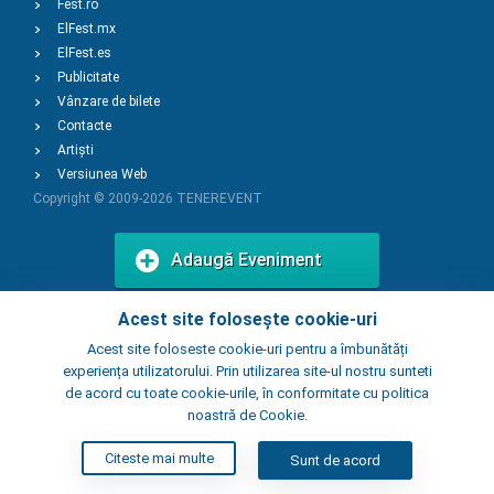
Fest.ro
ElFest.mx
ElFest.es
Publicitate
Vânzare de bilete
Contacte
Artiști
Versiunea Web
Copyright © 2009-2026
TENEREVENT
Adaugă Eveniment
Acest site folosește cookie-uri
Adaugă Local
Acest site foloseste cookie-uri pentru a îmbunătăți
experiența utilizatorului. Prin utilizarea site-ul nostru sunteti
de acord cu toate cookie-urile, în conformitate cu politica
noastră de Cookie.
Citeste mai multe
Sunt de acord