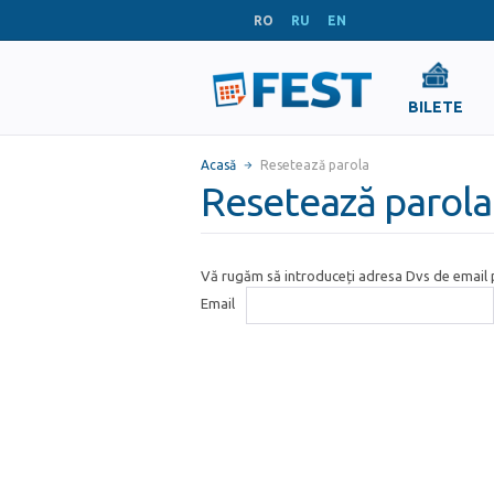
RO
RU
EN
BILETE
Acasă
Resetează parola
Resetează parola
Vă rugăm să introduceți adresa Dvs de email p
Email