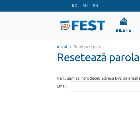
RO
RU
EN
BILETE
Acasă
Resetează parola
Resetează parola
Vă rugăm să introduceți adresa Dvs de email p
Email