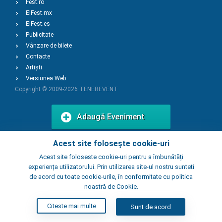
Fest.ro
ElFest.mx
ElFest.es
Publicitate
Vânzare de bilete
Contacte
Artiști
Versiunea Web
Copyright © 2009-2026
TENEREVENT
Adaugă Eveniment
Acest site folosește cookie-uri
Adaugă Local
Acest site foloseste cookie-uri pentru a îmbunătăți
experiența utilizatorului. Prin utilizarea site-ul nostru sunteti
de acord cu toate cookie-urile, în conformitate cu politica
noastră de Cookie.
Citeste mai multe
Sunt de acord