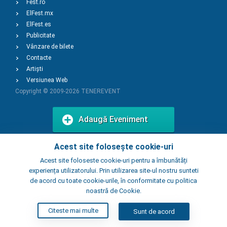
Fest.ro
ElFest.mx
ElFest.es
Publicitate
Vânzare de bilete
Contacte
Artiști
Versiunea Web
Copyright © 2009-2026
TENEREVENT
Adaugă Eveniment
Acest site folosește cookie-uri
Adaugă Local
Acest site foloseste cookie-uri pentru a îmbunătăți
experiența utilizatorului. Prin utilizarea site-ul nostru sunteti
de acord cu toate cookie-urile, în conformitate cu politica
noastră de Cookie.
Citeste mai multe
Sunt de acord