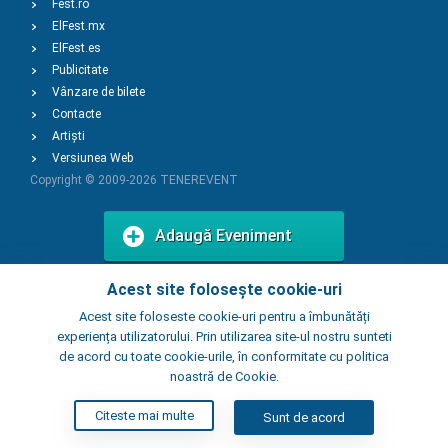
Fest.ro
ElFest.mx
ElFest.es
Publicitate
Vânzare de bilete
Contacte
Artiști
Versiunea Web
Copyright © 2009-2026
TENEREVENT
Adaugă Eveniment
Acest site folosește cookie-uri
Adaugă Local
Acest site foloseste cookie-uri pentru a îmbunătăți
experiența utilizatorului. Prin utilizarea site-ul nostru sunteti
de acord cu toate cookie-urile, în conformitate cu politica
noastră de Cookie.
Citeste mai multe
Sunt de acord