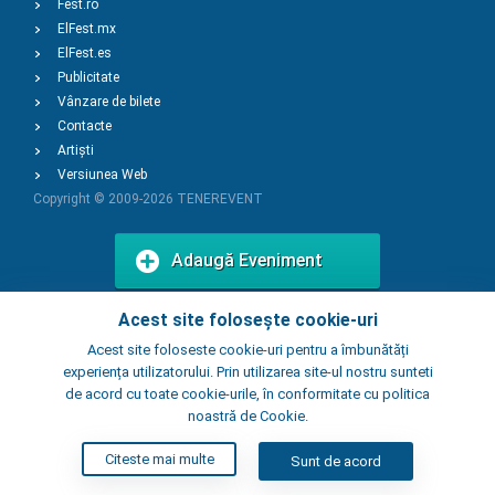
Fest.ro
ElFest.mx
ElFest.es
Publicitate
Vânzare de bilete
Contacte
Artiști
Versiunea Web
Copyright © 2009-2026
TENEREVENT
Adaugă Eveniment
Acest site folosește cookie-uri
Adaugă Local
Acest site foloseste cookie-uri pentru a îmbunătăți
experiența utilizatorului. Prin utilizarea site-ul nostru sunteti
de acord cu toate cookie-urile, în conformitate cu politica
noastră de Cookie.
Citeste mai multe
Sunt de acord