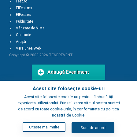
Fest.ro
ElFest.mx
ElFest.es
Publicitate
Vânzare de bilete
Contacte
Artiști
Versiunea Web
Copyright © 2009-2026
TENEREVENT
Adaugă Eveniment
Acest site folosește cookie-uri
Adaugă Local
Acest site foloseste cookie-uri pentru a îmbunătăți
experiența utilizatorului. Prin utilizarea site-ul nostru sunteti
de acord cu toate cookie-urile, în conformitate cu politica
noastră de Cookie.
Citeste mai multe
Sunt de acord