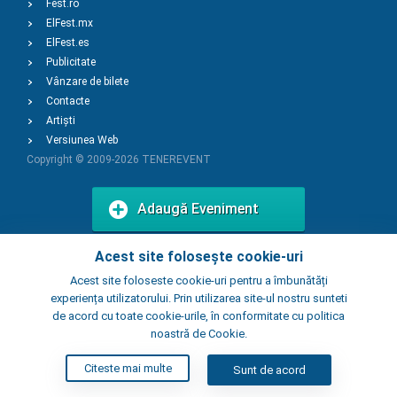
Fest.ro
ElFest.mx
ElFest.es
Publicitate
Vânzare de bilete
Contacte
Artiști
Versiunea Web
Copyright © 2009-2026
TENEREVENT
Adaugă Eveniment
Acest site folosește cookie-uri
Adaugă Local
Acest site foloseste cookie-uri pentru a îmbunătăți
experiența utilizatorului. Prin utilizarea site-ul nostru sunteti
de acord cu toate cookie-urile, în conformitate cu politica
noastră de Cookie.
Citeste mai multe
Sunt de acord