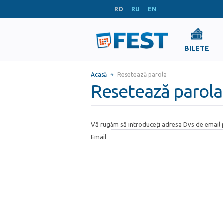
RO
RU
EN
BILETE
Acasă
Resetează parola
Resetează parola
Vă rugăm să introduceți adresa Dvs de email p
Email