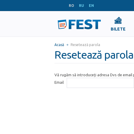
RO
RU
EN
BILETE
Acasă
Resetează parola
Resetează parola
Vă rugăm să introduceți adresa Dvs de email p
Email