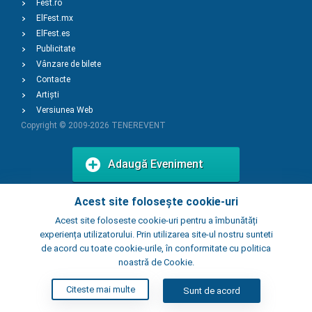
Fest.ro
ElFest.mx
ElFest.es
Publicitate
Vânzare de bilete
Contacte
Artiști
Versiunea Web
Copyright © 2009-2026
TENEREVENT
Adaugă Eveniment
Acest site folosește cookie-uri
Adaugă Local
Acest site foloseste cookie-uri pentru a îmbunătăți
experiența utilizatorului. Prin utilizarea site-ul nostru sunteti
de acord cu toate cookie-urile, în conformitate cu politica
noastră de Cookie.
Citeste mai multe
Sunt de acord