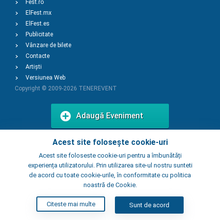
Fest.ro
ElFest.mx
ElFest.es
Publicitate
Vânzare de bilete
Contacte
Artiști
Versiunea Web
Copyright © 2009-2026
TENEREVENT
Adaugă Eveniment
Acest site folosește cookie-uri
Adaugă Local
Acest site foloseste cookie-uri pentru a îmbunătăți
experiența utilizatorului. Prin utilizarea site-ul nostru sunteti
de acord cu toate cookie-urile, în conformitate cu politica
noastră de Cookie.
Citeste mai multe
Sunt de acord